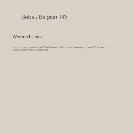
Bebau Belgium NV
Werken bij ons
Hou jij van een gevarieerde job? Vlot, klantvriendelijk, zorgvuldig en oog voor detail? Interesse in
aluminiumschrijnwerk en installaties?