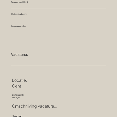
Gepaste werkkledij
Afwisselend werk
Aangename sfeer
Vacatures
Locatie:
Gent
Sustainability
Manager
Omschrijving vacature...
Type: