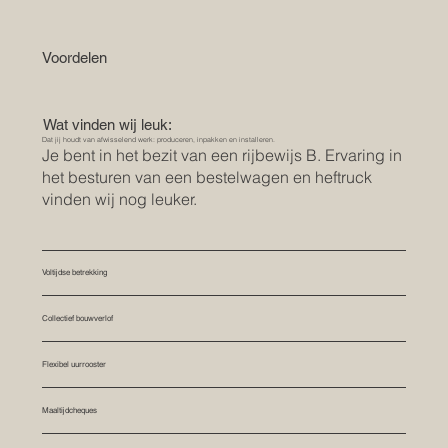
Voordelen
Wat vinden wij leuk:
Dat jij houdt van afwisselend werk: produceren, inpakken en installeren.
Je bent in het bezit van een rijbewijs B. Ervaring in
het besturen van een bestelwagen en heftruck
vinden wij nog leuker.
Voltijdse betrekking
Collectief bouwverlof
Flexibel uurrooster
Maaltijdcheques