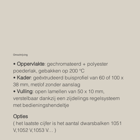
Omschrijving
•
Oppervlakte
: gechromateerd + polyester
poederlak, gebakken op 200 °C
•
Kader
: geëxtrudeerd buisprofiel van 60 of 100 x
38 mm, met/of zonder aanslag
•
Vulling
: open lamellen van 50 x 10 mm,
verstelbaar dankzij een zijdelings regelsysteem
met bedieningshendeltje
Opties
( het laatste cijfer is het aantal dwarsbalken 1051
V,1052 V,1053 V… )