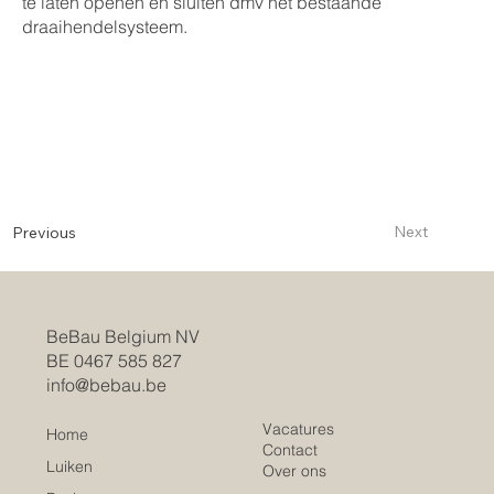
te laten openen en sluiten dmv het bestaande
draaihendelsysteem.
Next
Previous
BeBau Belgium NV
BE 0467 585 827
info@bebau.be
Vacatures
Home
Contact
Luiken
Over ons